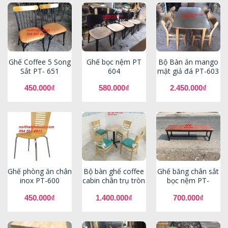
Ghế Coffee 5 Song
Ghế bọc nệm PT
Bộ Bàn ăn mango
Sắt PT- 651
604
mặt giả đá PT-603
450.000
₫
580.000
₫
2.450.000
₫
Ghế phòng ăn chân
Bộ bàn ghế coffee
Ghế băng chân sắt
inox PT-600
cabin chân trụ tròn
bọc nệm PT-
450.000
₫
1.400.000
₫
700.000
₫