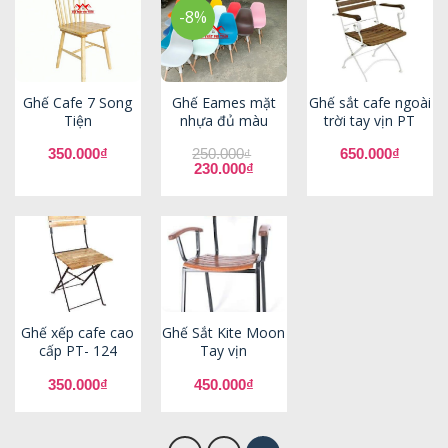
-8%
Ghế Cafe 7 Song
Ghế Eames mặt
Ghế sắt cafe ngoài
Tiện
nhựa đủ màu
trời tay vịn PT
350.000
₫
250.000
650.000
₫
₫
Giá
Giá
230.000
₫
gốc
hiện
là:
tại
250.000₫.
là:
230.000₫.
Ghế xếp cafe cao
Ghế Sắt Kite Moon
cấp PT- 124
Tay vịn
350.000
₫
450.000
₫