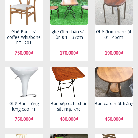
Ghế Bàn Trà
ghế đôn chân sắt
Ghế đôn chân sắt
coffee Whisbone
lùn 04 – 37cm
01 -45cm
PT -201
750.000
₫
170.000
₫
190.000
₫
Ghế Bar Trứng
Bàn xếp cafe chân
Bàn cafe mặt trăng
lưng cao PT
sắt mặt khe
750.000
₫
480.000
₫
450.000
₫