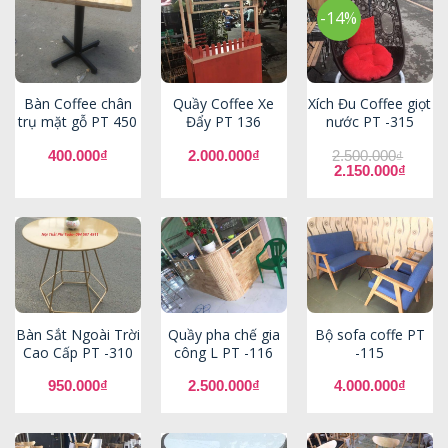
-14%
Bàn Coffee chân
Quầy Coffee Xe
Xích Đu Coffee giọt
trụ mặt gỗ PT 450
Đẩy PT 136
nước PT -315
400.000
₫
2.000.000
₫
2.500.000
₫
Giá
Giá
2.150.000
₫
gốc
hiện
là:
tại
2.500.000₫.
là:
2.150.0
Bàn Sắt Ngoài Trời
Quầy pha chế gia
Bộ sofa coffe PT
Cao Cấp PT -310
công L PT -116
-115
950.000
₫
2.500.000
₫
4.000.000
₫