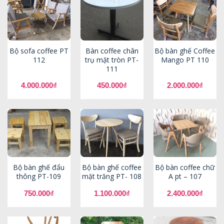
Bộ sofa coffee PT
Bàn coffee chân
Bộ bàn ghế Coffee
112
trụ mặt tròn PT-
Mango PT 110
111
4.000.000
₫
450.000
₫
2.000.000
₫
Bộ bàn ghế đẩu
Bộ bàn ghế coffee
Bộ bàn coffee chữ
thông PT-109
mặt trăng PT- 108
A pt – 107
750.000
₫
1.100.000
₫
2.400.000
₫