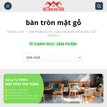
Skip
to
content
bàn tròn mặt gỗ
TRANG CHỦ
/
SẢN PHẨM ĐƯỢC GẮN THẺ “BÀN TRÒN MẶT GỖ”
/
TRANG 2
DANH MỤC SẢN PHẨM