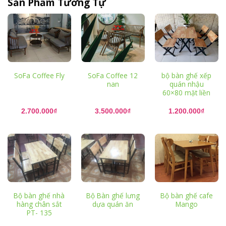
Sản Phẩm Tương Tự
SoFa Coffee Fly
SoFa Coffee 12
bộ bàn ghế xếp
nan
quán nhậu
60×80 mặt liền
2.700.000
₫
3.500.000
₫
1.200.000
₫
Bộ bàn ghế nhà
Bộ Bàn ghế lưng
Bộ bàn ghế cafe
hàng chân sắt
dựa quán ăn
Mango
PT- 135