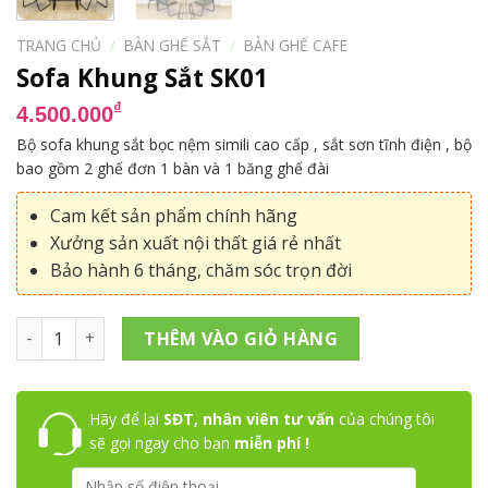
TRANG CHỦ
/
BÀN GHẾ SẮT
/
BÀN GHẾ CAFE
Sofa Khung Sắt SK01
₫
4.500.000
Bộ sofa khung sắt bọc nệm simili cao cấp , sắt sơn tĩnh điện , bộ
bao gồm 2 ghế đơn 1 bàn và 1 băng ghế đài
Cam kết sản phẩm chính hãng
Xưởng sản xuất nội thất giá rẻ nhất
Bảo hành 6 tháng, chăm sóc trọn đời
Sofa Khung Sắt SK01 số lượng
THÊM VÀO GIỎ HÀNG
Hãy để lại
SĐT, nhân viên tư vấn
của chúng tôi
sẽ gọi ngay cho bạn
miễn phí !