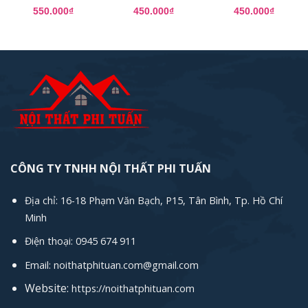
550.000
₫
450.000
₫
450.000
₫
CÔNG TY TNHH NỘI THẤT PHI TUẤN
Địa chỉ: 16-18 Phạm Văn Bạch, P15, Tân Bình, Tp. Hồ Chí
Minh
Điện thoại: 0945 674 911
Email: noithatphituan.com@gmail.com
Website:
https://noithatphituan.com