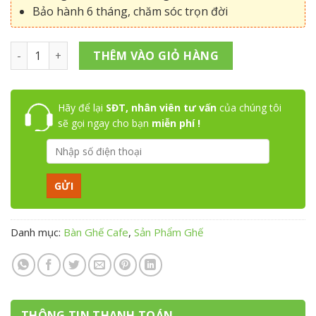
Bảo hành 6 tháng, chăm sóc trọn đời
Sofa Băng Coffee chân sắt SK số lượng
THÊM VÀO GIỎ HÀNG
Hãy để lại
SĐT, nhân viên tư vấn
của chúng tôi
sẽ gọi ngay cho bạn
miễn phí !
Danh mục:
Bàn Ghế Cafe
,
Sản Phẩm Ghế
THÔNG TIN THANH TOÁN