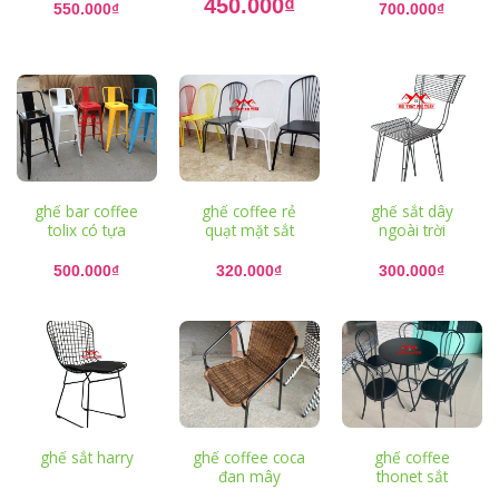
450.000
₫
gốc
550.000
₫
700.000
₫
là:
Giá
550.000₫.
hiện
tại
là:
450.000₫.
ghế bar coffee
ghế coffee rẻ
ghế sắt dây
tolix có tựa
quạt mặt sắt
ngoài trời
500.000
₫
320.000
₫
300.000
₫
ghế sắt harry
ghế coffee coca
ghế coffee
đan mây
thonet sắt