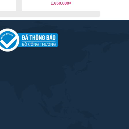
1.650.000
₫