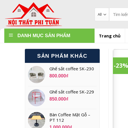
Skip
to
Tìm
kiếm:
content
DANH MỤC SẢN PHẨM
Trang chủ
SẢN PHẨM KHÁC
-23
Ghế sắt coffee SK-230
800.000
₫
Ghế sắt coffee SK-229
850.000
₫
Bàn Coffee Mặt Gỗ –
PT 112
1.000.000
₫