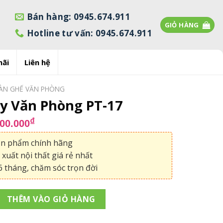
Bán hàng: 0945.674.911
GIỎ HÀNG
Hotline tư vấn: 0945.674.911
mãi
Liên hệ
ÀN GHẾ VĂN PHÒNG
y Văn Phòng PT-17
á
Giá
₫
700.000
c
hiện
ản phẩm chính hãng
tại
200.000₫.
là:
xuất nội thất giá rẻ nhất
1.700.000₫.
 tháng, chăm sóc trọn đời
hòng PT-17 số lượng
THÊM VÀO GIỎ HÀNG