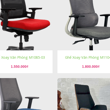
 Xoay Văn Phòng M1085-03
Ghế Xoay Văn Phòng M110
1.550.000
₫
1.800.000
₫