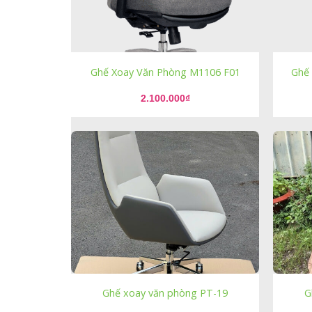
Ghế Xoay Văn Phòng M1106 F01
Ghế
2.100.000
₫
Ghế xoay văn phòng PT-19
G