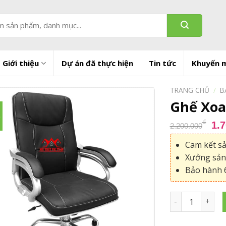
Giới thiệu
Dự án đã thực hiện
Tin tức
Khuyến 
TRANG CHỦ
/
B
Ghế Xoa
%
Gi
₫
1.
2.200.000
gố
Cam kết s
là:
2.
Xưởng sản 
Bảo hành 6
Ghế Xoay Văn P