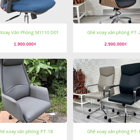
 Xoay Văn Phòng M1110 D01
Ghế xoay văn phòng PT-
1.900.000
₫
2.900.000
₫
hế xoay văn phòng PT-18
Ghế xoay văn phòng PT-