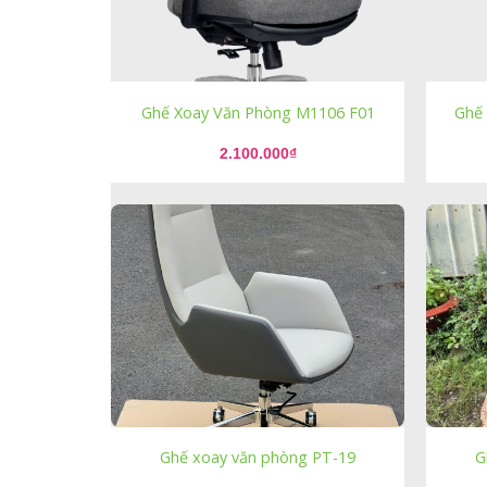
Ghế Xoay Văn Phòng M1106 F01
Ghế
2.100.000
₫
Ghế xoay văn phòng PT-19
G