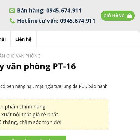
Bán hàng: 0945.674.911
GIỎ HÀNG
Hotline tư vấn: 0945.674.911
mãi
Liên hệ
ÀN GHẾ VĂN PHÒNG
y văn phòng PT-16
có pen nâng hạ , mặt ngồi tựa lưng da PU , bảo hành
ản phẩm chính hãng
xuất nội thất giá rẻ nhất
 tháng, chăm sóc trọn đời
hòng PT-16 số lượng