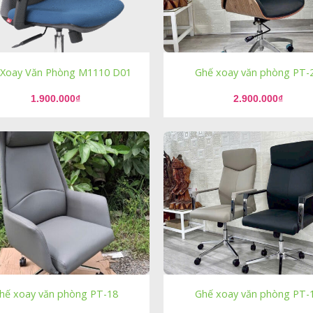
 Xoay Văn Phòng M1110 D01
Ghế xoay văn phòng PT-
1.900.000
₫
2.900.000
₫
hế xoay văn phòng PT-18
Ghế xoay văn phòng PT-