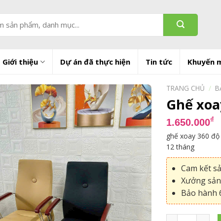
Giới thiệu
Dự án đã thực hiện
Tin tức
Khuyến 
TRANG CHỦ
/
B
Ghế xoa
₫
1.650.000
ghế xoay 360 độ 
12 tháng
Cam kết s
Xưởng sản 
Bảo hành 6
Ghế xoay văn p