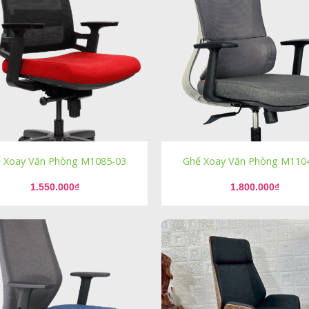
 Xoay Văn Phòng M1085-03
Ghế Xoay Văn Phòng M110
1.550.000
₫
1.800.000
₫