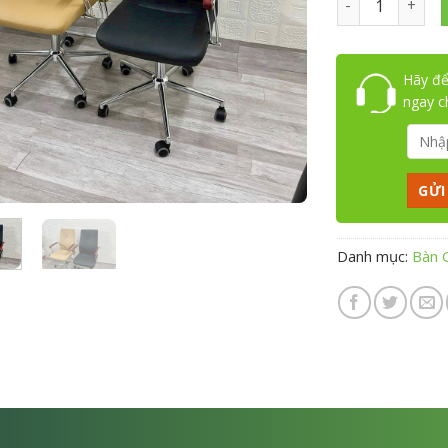
Hãy để
ngay 
Danh mục:
Bàn 