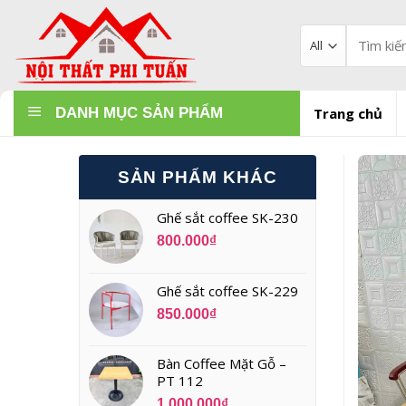
Skip
to
Tìm
kiếm:
content
DANH MỤC SẢN PHẨM
Trang chủ
SẢN PHẨM KHÁC
Ghế sắt coffee SK-230
800.000
₫
Ghế sắt coffee SK-229
850.000
₫
Bàn Coffee Mặt Gỗ –
PT 112
1.000.000
₫