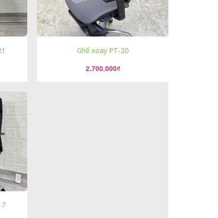
21
Ghế xoay PT-20
2.700.000
₫
17