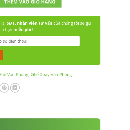
THÊM VÀO GIỎ HÀNG
 lại
SĐT, nhân viên tư vấn
của chúng tôi sẽ gọi
cho bạn
miễn phí !
Ghế Văn Phòng
,
Ghế Xoay Văn Phòng