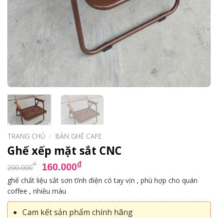
TRANG CHỦ
/
BÀN GHẾ CAFE
Ghế xếp mặt sắt CNC
Giá
Giá
₫
₫
160.000
200.000
gốc
hiện
ghế chất liệu sắt sơn tĩnh điện có tay vịn , phù hợp cho quán
là:
tại
coffee , nhiều màu
200.000₫.
là:
160.000₫.
Cam kết sản phẩm chính hãng