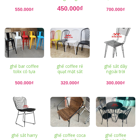
Giá
450.000
₫
gốc
550.000
₫
700.000
₫
là:
Giá
550.000₫.
hiện
tại
là:
450.000₫.
ghế bar coffee
ghế coffee rẻ
ghế sắt dây
tolix có tựa
quạt mặt sắt
ngoài trời
500.000
₫
320.000
₫
300.000
₫
ghế sắt harry
ghế coffee coca
ghế coffee