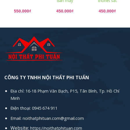
đan mây
thonet sắt
550.000
₫
450.000
₫
450.000
₫
CÔNG TY TNHH NỘI THẤT PHI TUẤN
Địa chỉ: 16-18 Phạm Văn Bạch, P15, Tân Bình, Tp. Hồ Chí
Minh
Điện thoại: 0945 674 911
Email: noithatphituan.com@gmail.com
Website:
https://noithatphituan.com