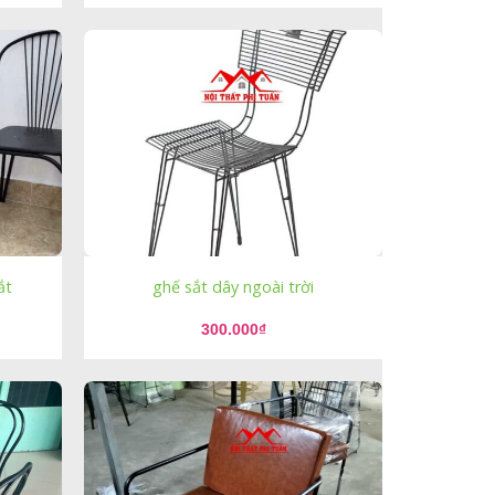
tại
là:
450.000₫.
ắt
ghế sắt dây ngoài trời
300.000
₫