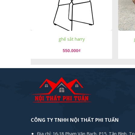
ghế sắt harry
550.000
₫
CÔNG TY TNHH NỘI THẤT PHI TUẤN
Địa chỉ: 16-18 Phạm Văn Bạch, P15, Tân Bình, Tp