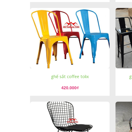
ghế sắt coffee tolix
g
420.000
₫