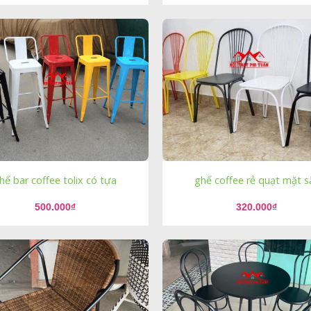
hế bar coffee tolix có tựa
ghế coffee rẻ quạt mặt s
500.000
₫
320.000
₫