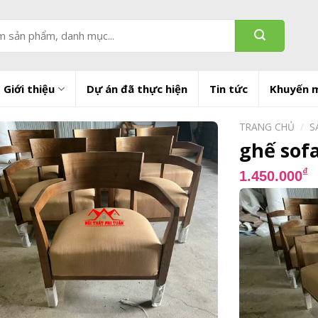
Giới thiệu
Dự án đã thực hiện
Tin tức
Khuyến 
TRANG CHỦ
/
S
ghế sofa
₫
1.450.000