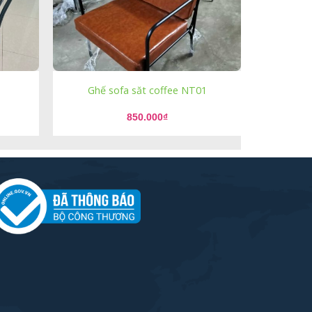
Ghế sofa săt coffee NT01
850.000
₫