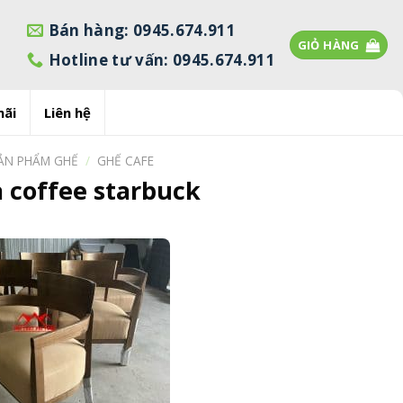
Bán hàng: 0945.674.911
GIỎ HÀNG
Hotline tư vấn: 0945.674.911
mãi
Liên hệ
ẢN PHẨM GHẾ
/
GHẾ CAFE
 coffee starbuck