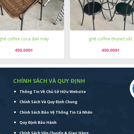
ghế coffee coca đan mây
ghế coffee thonet sắt
450.000
₫
450.000
₫
CHÍNH SÁCH VÀ QUY ĐỊNH
Thông Tin Về Chủ Sở Hữu Website
Chính Sách Và Quy Định Chung
Chính Sách Bảo Vệ Thông Tin Cá Nhân
Quy Định Bảo Hành
.
Chính Sách Vận Chuyển & Giao Hàng