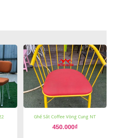
22
Ghế Sắt Coffee Vòng Cung NT
Giá
450.000
₫
gốc
Giá
là:
hiện
550.000₫.