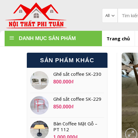
Skip
to
Tìm
kiếm:
content
DANH MỤC SẢN PHẨM
Trang chủ
SẢN PHẨM KHÁC
Ghế sắt coffee SK-230
800.000
₫
Ghế sắt coffee SK-229
850.000
₫
Bàn Coffee Mặt Gỗ –
PT 112
1.000.000
₫