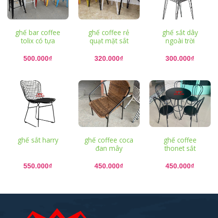
ghế bar coffee
ghế coffee rẻ
ghế sắt dây
tolix có tựa
quạt mặt sắt
ngoài trời
500.000
₫
320.000
₫
300.000
₫
ghế sắt harry
ghế coffee coca
ghế coffee
đan mây
thonet sắt
550.000
₫
450.000
₫
450.000
₫