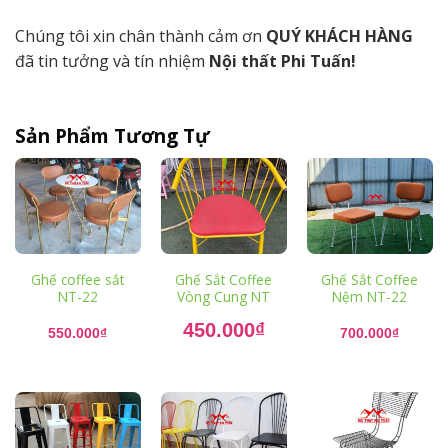
Chúng tôi xin chân thành cảm ơn
QUÝ KHÁCH HÀNG
đã tin tưởng và tín nhiệm
Nội thất Phi Tuấn!
Sản Phẩm Tương Tự
Ghế coffee sắt
Ghế Sắt Coffee
Ghế Sắt Coffee
NT-22
Vòng Cung NT
Nệm NT-22
Giá
450.000
₫
gốc
550.000
₫
700.000
₫
là:
Giá
550.000₫.
hiện
tại
là:
450.000₫.