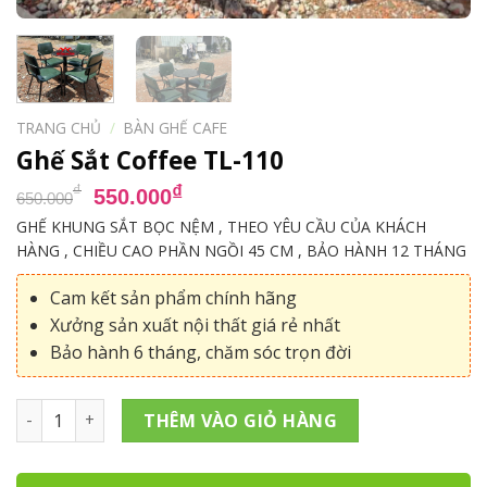
TRANG CHỦ
/
BÀN GHẾ CAFE
Ghế Sắt Coffee TL-110
Giá
Giá
₫
₫
550.000
650.000
gốc
hiện
GHẾ KHUNG SẮT BỌC NỆM , THEO YÊU CẦU CỦA KHÁCH
là:
tại
HÀNG , CHIỀU CAO PHẦN NGỒI 45 CM , BẢO HÀNH 12 THÁNG
650.000₫.
là:
550.000₫.
Cam kết sản phẩm chính hãng
Xưởng sản xuất nội thất giá rẻ nhất
Bảo hành 6 tháng, chăm sóc trọn đời
Ghế Sắt Coffee TL-110 số lượng
THÊM VÀO GIỎ HÀNG