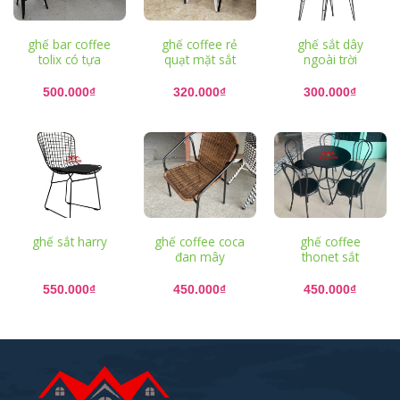
ghế bar coffee
ghế coffee rẻ
ghế sắt dây
tolix có tựa
quạt mặt sắt
ngoài trời
500.000
₫
320.000
₫
300.000
₫
ghế sắt harry
ghế coffee coca
ghế coffee
đan mây
thonet sắt
550.000
₫
450.000
₫
450.000
₫