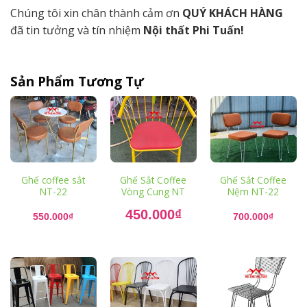
Chúng tôi xin chân thành cảm ơn
QUÝ KHÁCH HÀNG
đã tin tưởng và tín nhiệm
Nội thất Phi Tuấn!
Sản Phẩm Tương Tự
Ghế coffee sắt
Ghế Sắt Coffee
Ghế Sắt Coffee
NT-22
Vòng Cung NT
Nệm NT-22
Giá
450.000
₫
gốc
550.000
₫
700.000
₫
là:
Giá
550.000₫.
hiện
tại
là:
450.000₫.