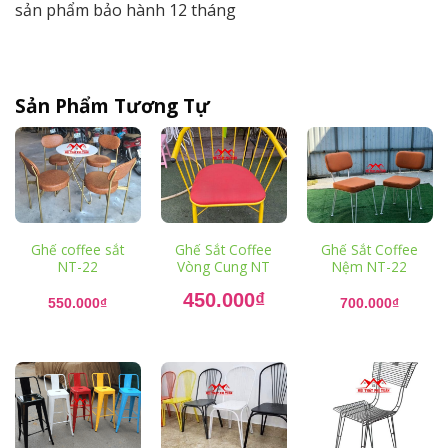
sản phẩm bảo hành 12 tháng
Sản Phẩm Tương Tự
Ghế coffee sắt
Ghế Sắt Coffee
Ghế Sắt Coffee
NT-22
Vòng Cung NT
Nệm NT-22
Giá
450.000
₫
gốc
550.000
₫
700.000
₫
là:
Giá
550.000₫.
hiện
tại
là:
450.000₫.