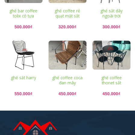
ghế bar coffee
ghế coffee rẻ
ghế sắt dây
tolix có tựa
quạt mặt sắt
ngoài trời
500.000
₫
320.000
₫
300.000
₫
ghế sắt harry
ghế coffee coca
ghế coffee
đan mây
thonet sắt
550.000
₫
450.000
₫
450.000
₫