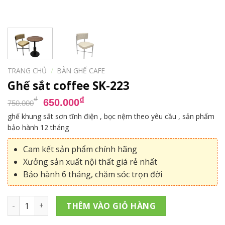
TRANG CHỦ
/
BÀN GHẾ CAFE
Ghế sắt coffee SK-223
Giá
Giá
₫
₫
650.000
750.000
gốc
hiện
ghế khung sắt sơn tĩnh điện , bọc nệm theo yêu cầu , sản phẩm
là:
tại
bảo hành 12 tháng
750.000₫.
là:
650.000₫.
Cam kết sản phẩm chính hãng
Xưởng sản xuất nội thất giá rẻ nhất
Bảo hành 6 tháng, chăm sóc trọn đời
Ghế sắt coffee SK-223 số lượng
THÊM VÀO GIỎ HÀNG