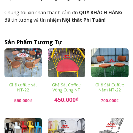
Chúng tôi xin chân thành cảm ơn
QUÝ KHÁCH HÀNG
đã tin tưởng và tín nhiệm
Nội thất Phi Tuấn!
Sản Phẩm Tương Tự
Ghế coffee sắt
Ghế Sắt Coffee
Ghế Sắt Coffee
NT-22
Vòng Cung NT
Nệm NT-22
Giá
450.000
₫
gốc
550.000
₫
700.000
₫
là:
Giá
550.000₫.
hiện
tại
là:
450.000₫.