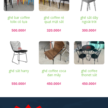
ghế bar coffee
ghế coffee rẻ
ghế sắt dây
tolix có tựa
quạt mặt sắt
ngoài trời
500.000
₫
320.000
₫
300.000
₫
ghế sắt harry
ghế coffee coca
ghế coffee
đan mây
thonet sắt
550.000
₫
450.000
₫
450.000
₫