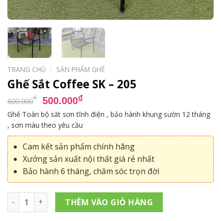
TRANG CHỦ
/
SẢN PHẨM GHẾ
Ghế Sắt Coffee SK – 205
Giá
Giá
₫
₫
500.000
600.000
gốc
hiện
Ghế Toàn bộ săt sơn tĩnh điện , bảo hành khung sườn 12 tháng
là:
tại
, sơn màu theo yêu cầu
600.000₫.
là:
500.000₫.
Cam kết sản phẩm chính hãng
Xưởng sản xuất nội thất giá rẻ nhất
Bảo hành 6 tháng, chăm sóc trọn đời
Ghế Sắt Coffee SK - 205 số lượng
THÊM VÀO GIỎ HÀNG