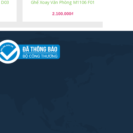
 D03
Ghế Xoay Văn Phòng M1106 F01
2.100.000
₫