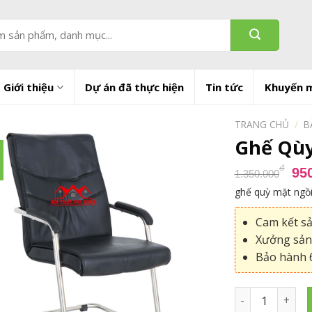
Giới thiệu
Dự án đã thực hiện
Tin tức
Khuyến 
TRANG CHỦ
/
B
Ghế Qùy
%
Gi
₫
95
1.350.000
gố
ghế quỳ mặt ngồi
là:
1.
Cam kết s
Xưởng sản 
Bảo hành 6
Ghế Qùy phòng