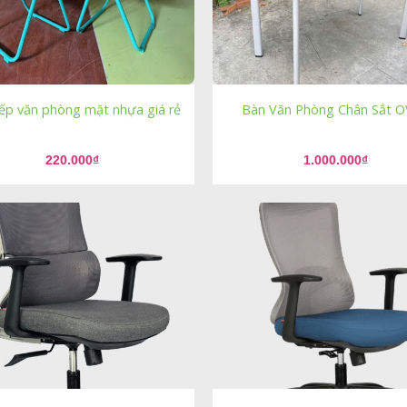
ếp văn phòng mặt nhựa giá rẻ
Bàn Văn Phòng Chân Sắt 
220.000
₫
1.000.000
₫