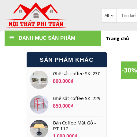
Skip
to
Tìm
kiếm:
content
DANH MỤC SẢN PHẨM
Trang chủ
SẢN PHẨM KHÁC
-30
Ghế sắt coffee SK-230
800.000
₫
Ghế sắt coffee SK-229
850.000
₫
Bàn Coffee Mặt Gỗ –
PT 112
1.000.000
₫