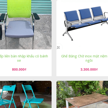
ếp liền bàn nhập khẩu có bánh
Ghế Băng Chờ inox mặt nệm 
xe
ngồi
800.000
₫
3.300.000
₫