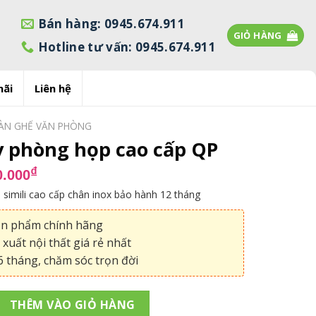
Bán hàng: 0945.674.911
GIỎ HÀNG
Hotline tư vấn: 0945.674.911
mãi
Liên hệ
ÀN GHẾ VĂN PHÒNG
 phòng họp cao cấp QP
á
Giá
₫
0.000
c
hiện
 simili cao cấp chân inox bảo hành 12 tháng
tại
350.000₫.
là:
ản phẩm chính hãng
950.000₫.
xuất nội thất giá rẻ nhất
 tháng, chăm sóc trọn đời
 họp cao cấp QP số lượng
THÊM VÀO GIỎ HÀNG