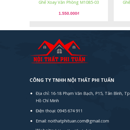
Ghế Xoay Văn Phòng M1085-03
Ghế
1.550.000
₫
CÔNG TY TNHH NỘI THẤT PHI TUẤN
Địa chỉ: 16-18 Phạm Văn Bạch, P15, Tân Bình, Tp
Hồ Chí Minh
Điện thoại: 0945 674 911
Email: noithatphituan.com@gmail.com