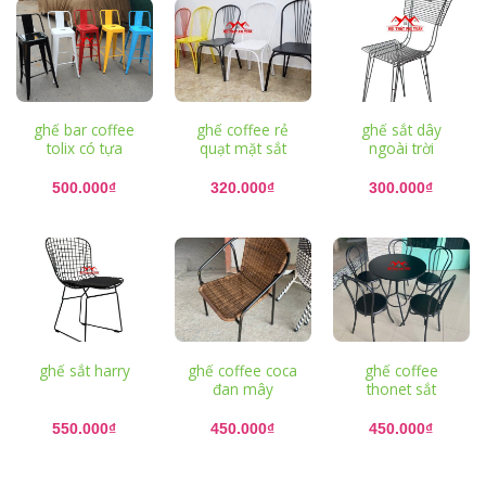
450.000₫.
ghế bar coffee
ghế coffee rẻ
ghế sắt dây
tolix có tựa
quạt mặt sắt
ngoài trời
500.000
₫
320.000
₫
300.000
₫
ghế sắt harry
ghế coffee coca
ghế coffee
đan mây
thonet sắt
550.000
₫
450.000
₫
450.000
₫