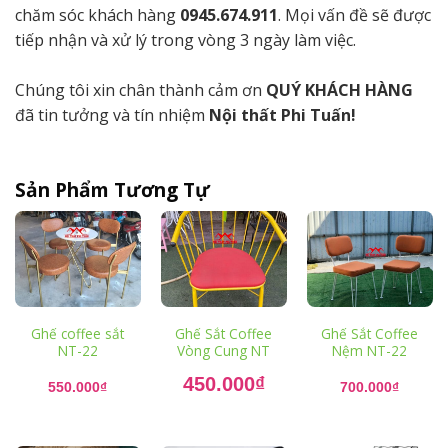
chăm sóc khách hàng
0945.674.911
. Mọi vấn đề sẽ được
tiếp nhận và xử lý trong vòng 3 ngày làm việc.
Chúng tôi xin chân thành cảm ơn
QUÝ KHÁCH HÀNG
đã tin tưởng và tín nhiệm
Nội thất Phi Tuấn!
Sản Phẩm Tương Tự
Ghế coffee sắt
Ghế Sắt Coffee
Ghế Sắt Coffee
NT-22
Vòng Cung NT
Nệm NT-22
Giá
450.000
₫
gốc
550.000
₫
700.000
₫
là:
Giá
550.000₫.
hiện
tại
là: