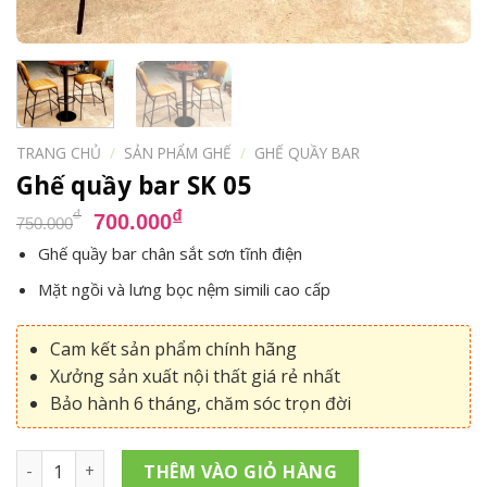
TRANG CHỦ
/
SẢN PHẨM GHẾ
/
GHẾ QUẦY BAR
Ghế quầy bar SK 05
Giá
Giá
₫
₫
700.000
750.000
gốc
hiện
Ghế quầy bar chân sắt sơn tĩnh điện
là:
tại
Mặt ngồi và lưng bọc nệm simili cao cấp
750.000₫.
là:
700.000₫.
Cam kết sản phẩm chính hãng
Xưởng sản xuất nội thất giá rẻ nhất
Bảo hành 6 tháng, chăm sóc trọn đời
Ghế quầy bar SK 05 số lượng
THÊM VÀO GIỎ HÀNG