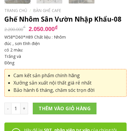
TRANG CHỦ
/
BÀN GHẾ CAFE
Ghế Nhôm Sân Vườn Nhập Khẩu-08
Giá
Giá
₫
₫
2.050.000
2.200.000
gốc
hiện
W58*D60*H89 Chất liệu : Nhôm
là:
tại
đúc , sơn tĩnh điện
2.200.000₫.
là:
có 2 màu:
2.050.000₫.
Trắng và
Đồng
Cam kết sản phẩm chính hãng
Xưởng sản xuất nội thất giá rẻ nhất
Bảo hành 6 tháng, chăm sóc trọn đời
Ghế Nhôm Sân Vườn Nhập Khẩu-08 số lượng
THÊM VÀO GIỎ HÀNG
Hãy để lại
SĐT, nhân viên tư vấn
của chúng tôi