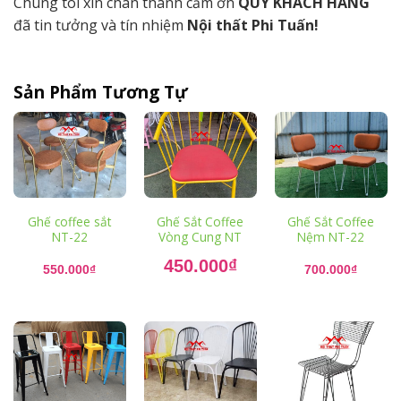
Chúng tôi xin chân thành cảm ơn
QUÝ KHÁCH HÀNG
đã tin tưởng và tín nhiệm
Nội thất Phi Tuấn!
Sản Phẩm Tương Tự
Ghế coffee sắt
Ghế Sắt Coffee
Ghế Sắt Coffee
NT-22
Vòng Cung NT
Nệm NT-22
Giá
450.000
₫
gốc
550.000
₫
700.000
₫
là:
Giá
550.000₫.
hiện
tại
là:
450.000₫.