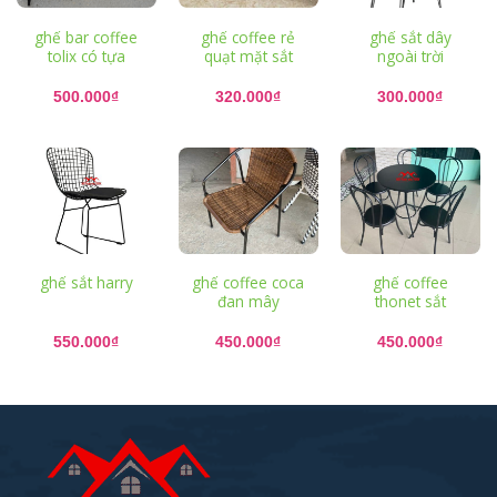
ghế bar coffee
ghế coffee rẻ
ghế sắt dây
tolix có tựa
quạt mặt sắt
ngoài trời
500.000
₫
320.000
₫
300.000
₫
ghế sắt harry
ghế coffee coca
ghế coffee
đan mây
thonet sắt
550.000
₫
450.000
₫
450.000
₫