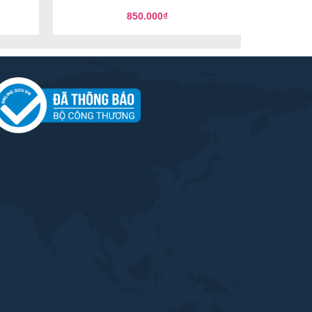
850.000
₫