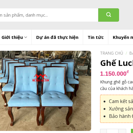
Giới thiệu
Dự án đã thực hiện
Tin tức
Khuyến 
TRANG CHỦ
/
B
Ghế Luc
₫
1.150.000
Khung ghế gỗ cao
cầu của khách h
Cam kết s
Xưởng sản 
Bảo hành 6
Ghế Lucky phòn