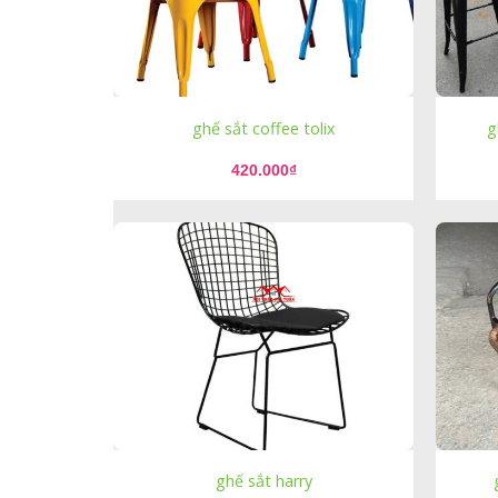
ghế sắt coffee tolix
g
420.000
₫
ghế sắt harry