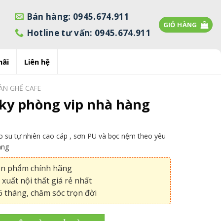
Bán hàng: 0945.674.911
GIỎ HÀNG
Hotline tư vấn: 0945.674.911
mãi
Liên hệ
ÀN GHẾ CAFE
ky phòng vip nhà hàng
 su tự nhiên cao cáp , sơn PU và bọc nệm theo yêu
àng
ản phẩm chính hãng
xuất nội thất giá rẻ nhất
 tháng, chăm sóc trọn đời
g vip nhà hàng số lượng