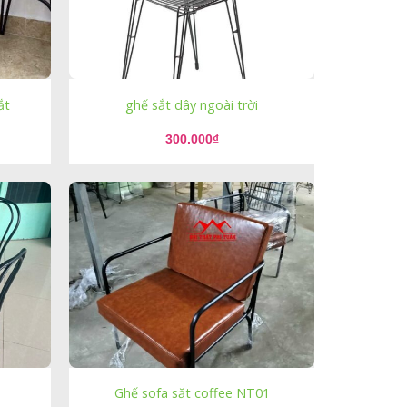
ắt
ghế sắt dây ngoài trời
300.000
₫
Ghế sofa săt coffee NT01