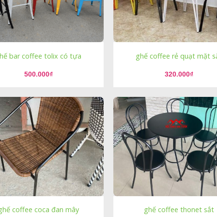
hế bar coffee tolix có tựa
ghế coffee rẻ quạt mặt s
500.000
₫
320.000
₫
ghế coffee coca đan mây
ghế coffee thonet sắt