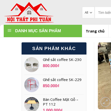
Skip
to
Tìm
kiếm:
content
DANH MỤC SẢN PHẨM
Trang chủ
SẢN PHẨM KHÁC
Ghế sắt coffee SK-230
800.000
₫
Ghế sắt coffee SK-229
850.000
₫
Bàn Coffee Mặt Gỗ –
PT 112
1.000.000
₫