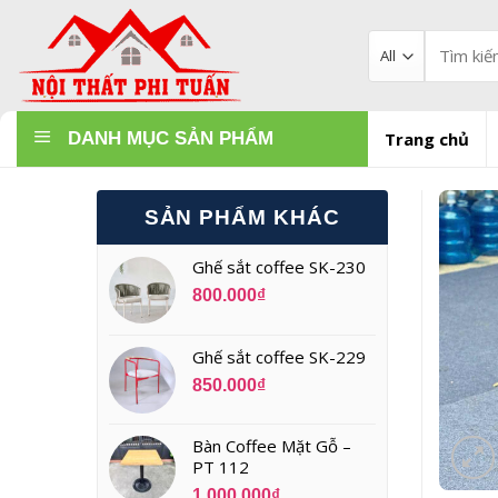
Skip
to
Tìm
kiếm:
content
DANH MỤC SẢN PHẨM
Trang chủ
SẢN PHẨM KHÁC
Ghế sắt coffee SK-230
800.000
₫
Ghế sắt coffee SK-229
850.000
₫
Bàn Coffee Mặt Gỗ –
PT 112
1.000.000
₫