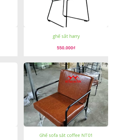
ghế sắt harry
550.000
₫
Ghế sofa săt coffee NT01