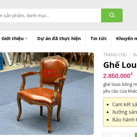
Giới thiệu
Dự án đã thực hiện
Tin tức
Khuyến 
TRANG CHỦ
/
B
Ghế Lou
₫
2.850.000
ghế louis bông m
yêu cầu của khác
Cam kết s
Xưởng sản 
Bảo hành 6
Ghế Louis Bông