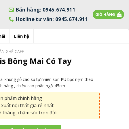
Bán hàng: 0945.674.911
GIỎ HÀNG
Hotline tư vấn: 0945.674.911
mãi
Liên hệ
ÀN GHẾ CAFE
is Bông Mai Có Tay
ai khung gỗ cao su tự nhiên sơn PU bọc nệm theo
h hàng , chiều cao phần ngồi 45cm .
ản phẩm chính hãng
xuất nội thất giá rẻ nhất
 tháng, chăm sóc trọn đời
 Mai Có Tay số lượng