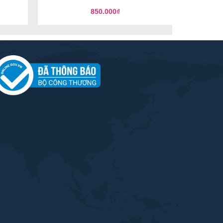
850.000
₫