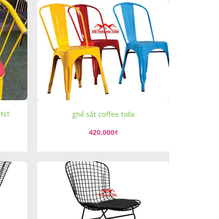
 NT
ghế sắt coffee tolix
420.000
₫