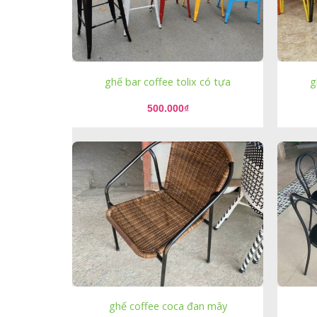
ghế bar coffee tolix có tựa
g
500.000
₫
ghế coffee coca đan mây