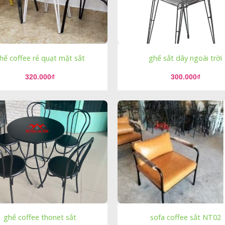
hế coffee rẻ quạt mặt sắt
ghế sắt dây ngoài trời
320.000
₫
300.000
₫
ghế coffee thonet sắt
sofa coffee sắt NT02