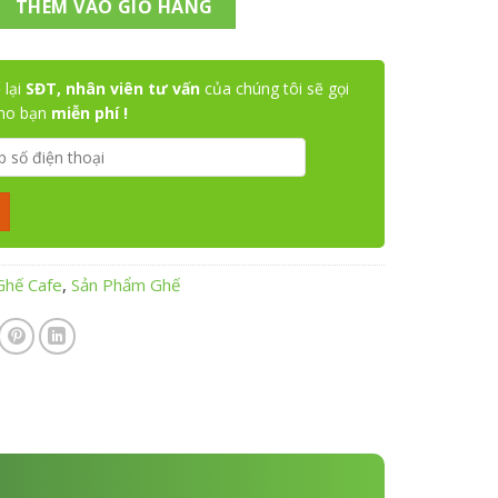
THÊM VÀO GIỎ HÀNG
 lại
SĐT, nhân viên tư vấn
của chúng tôi sẽ gọi
cho bạn
miễn phí !
Ghế Cafe
,
Sản Phẩm Ghế