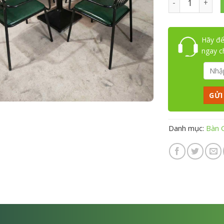
Hãy để
ngay 
Danh mục:
Bàn 