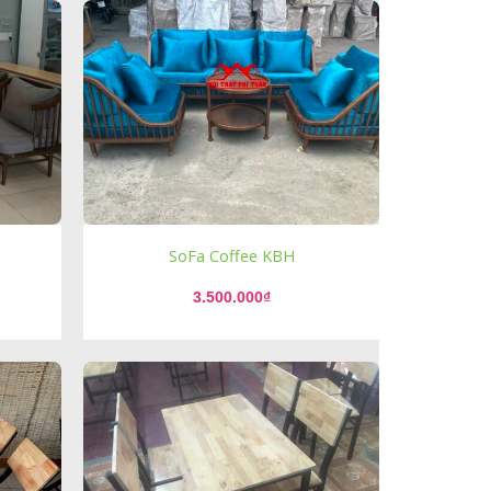
SoFa Coffee KBH
3.500.000
₫