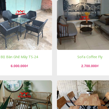
Bộ Bàn Ghế Mây TS-24
SoFa Coffee Fly
6.000.000
₫
2.700.000
₫