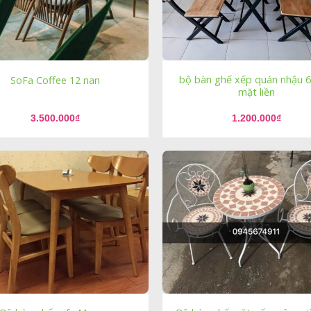
bộ bàn ghế xếp quán nhậu 
SoFa Coffee 12 nan
mặt liền
3.500.000
₫
1.200.000
₫