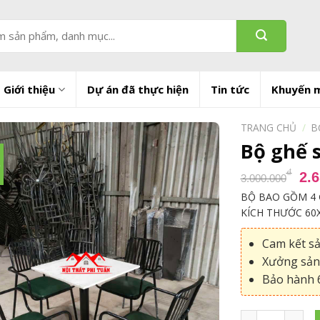
Giới thiệu
Dự án đã thực hiện
Tin tức
Khuyến 
TRANG CHỦ
/
B
Bộ ghế s
%
Gi
₫
2.
3.000.000
gố
BỘ BAO GỒM 4 
là:
KÍCH THƯỚC 60
3.
Cam kết s
Xưởng sản 
Bảo hành 6
Bộ ghế sắt NT 