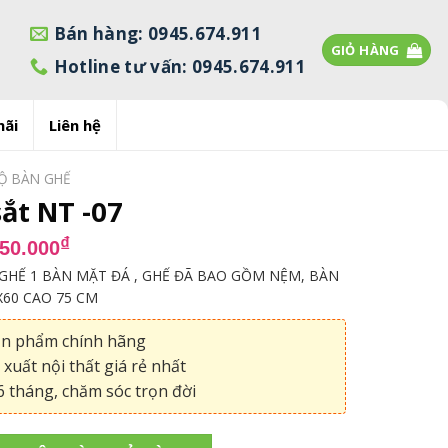
Bán hàng: 0945.674.911
GIỎ HÀNG
Hotline tư vấn: 0945.674.911
mãi
Liên hệ
Ộ BÀN GHẾ
ắt NT -07
á
Giá
₫
650.000
c
hiện
GHẾ 1 BÀN MẶT ĐÁ , GHẾ ĐÃ BAO GỒM NỆM, BÀN
tại
X60 CAO 75 CM
000.000₫.
là:
2.650.000₫.
ản phẩm chính hãng
xuất nội thất giá rẻ nhất
 tháng, chăm sóc trọn đời
-07 số lượng