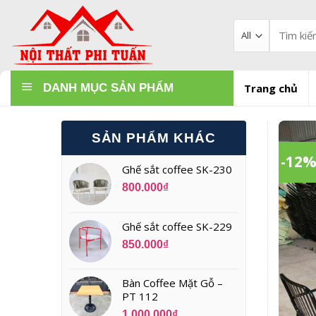
Skip
to
Tìm
kiếm:
content
DANH MỤC SẢN PHẨM
Trang chủ
SẢN PHẨM KHÁC
-12
Ghế sắt coffee SK-230
800.000
₫
Ghế sắt coffee SK-229
850.000
₫
Bàn Coffee Mặt Gỗ –
PT 112
1.000.000
₫