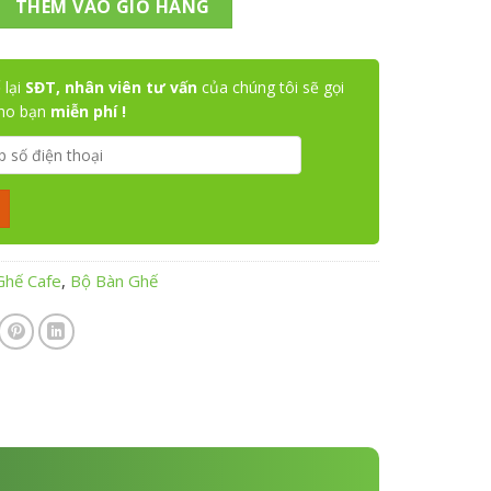
THÊM VÀO GIỎ HÀNG
 lại
SĐT, nhân viên tư vấn
của chúng tôi sẽ gọi
cho bạn
miễn phí !
Ghế Cafe
,
Bộ Bàn Ghế