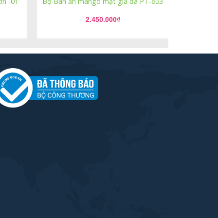
n -01
Bộ Bàn ăn mango mặt giả đá PT-603
2.450.000
₫