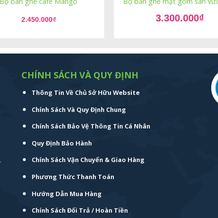
Bộ bàn ghế cafe Mango
Bộ bàn ghế mặt gốm sân vườ
Giá
3.300.000
₫
gốc
2.450.000
₫
Giá
là:
hiện
4.500.000₫.
tại
là:
3.300.000₫.
CHÍNH SÁCH VÀ QUY ĐỊNH
Thông Tin Về Chủ Sở Hữu Website
Chính Sách Và Quy Định Chung
Chính Sách Bảo Vệ Thông Tin Cá Nhân
Quy Định Bảo Hành
.
Chính Sách Vận Chuyển & Giao Hàng
Phương Thức Thanh Toán
Hướng Dẫn Mua Hàng
Chính Sách Đổi Trả / Hoàn Tiền