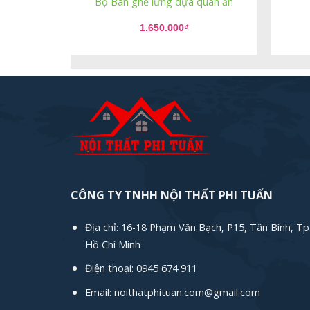
Bộ Bàn ghế lưng dựa quán ăn
1.650.000
₫
CÔNG TY TNHH NỘI THẤT PHI TUẤN
Địa chỉ: 16-18 Phạm Văn Bạch, P15, Tân Bình, Tp
Hồ Chí Minh
Điện thoại: 0945 674 911
Email: noithatphituan.com@gmail.com