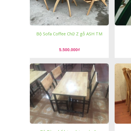
Bộ Sofa Coffee Chữ Z gỗ ASH TM
5.500.000
₫