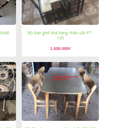
60×80
Bộ bàn ghế nhà hàng chân sắt PT-
135
1.650.000
₫