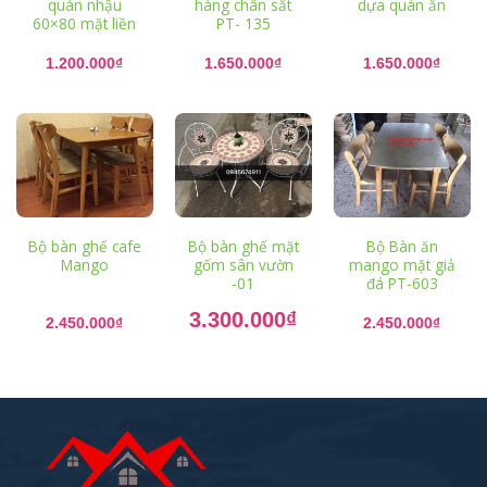
quán nhậu
hàng chân sắt
dựa quán ăn
60×80 mặt liền
PT- 135
1.200.000
₫
1.650.000
₫
1.650.000
₫
Bộ bàn ghế cafe
Bộ bàn ghế mặt
Bộ Bàn ăn
Mango
gốm sân vườn
mango mặt giả
-01
đá PT-603
Giá
3.300.000
₫
gốc
2.450.000
₫
2.450.000
₫
là:
Giá
4.500.000₫.
hiện
tại
là:
3.300.000₫.