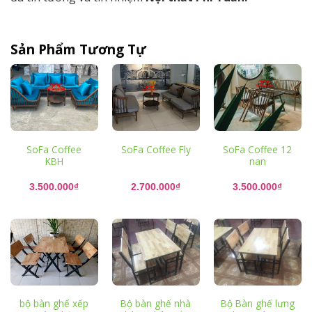
Sản Phẩm Tương Tự
SoFa Coffee
SoFa Coffee Fly
SoFa Coffee 12
KBH
nan
3.500.000
₫
2.700.000
₫
3.500.000
₫
bộ bàn ghế xếp
Bộ bàn ghế nhà
Bộ Bàn ghế lưng