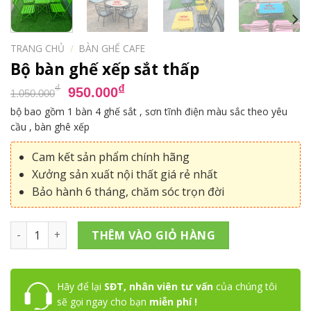
TRANG CHỦ
/
BÀN GHẾ CAFE
Bộ bàn ghế xếp sắt thấp
Giá
Giá
₫
₫
950.000
1.050.000
gốc
hiện
bộ bao gồm 1 bàn 4 ghế sắt , sơn tĩnh điện màu sắc theo yêu
là:
tại
cầu , bàn ghê xếp
1.050.000₫.
là:
950.000₫.
Cam kết sản phẩm chính hãng
Xưởng sản xuất nội thất giá rẻ nhất
Bảo hành 6 tháng, chăm sóc trọn đời
Bộ bàn ghế xếp sắt thấp số lượng
THÊM VÀO GIỎ HÀNG
Hãy để lại
SĐT, nhân viên tư vấn
của chúng tôi
sẽ gọi ngay cho bạn
miễn phí !