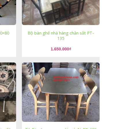
60×80
Bộ bàn ghế nhà hàng chân sắt PT-
135
1.650.000
₫