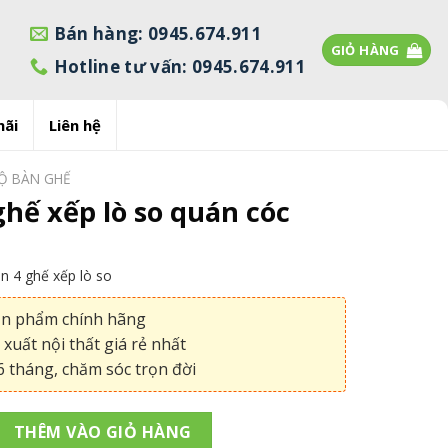
Bán hàng: 0945.674.911
GIỎ HÀNG
Hotline tư vấn: 0945.674.911
mãi
Liên hệ
Ộ BÀN GHẾ
hế xếp lò so quán cóc
 4 ghế xếp lò so
ản phẩm chính hãng
xuất nội thất giá rẻ nhất
 tháng, chăm sóc trọn đời
 lò so quán cóc số lượng
THÊM VÀO GIỎ HÀNG