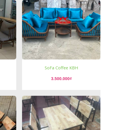
SoFa Coffee KBH
3.500.000
₫