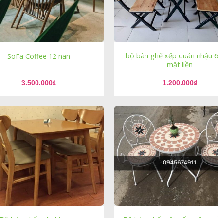
bộ bàn ghế xếp quán nhậu 
SoFa Coffee 12 nan
mặt liền
3.500.000
₫
1.200.000
₫