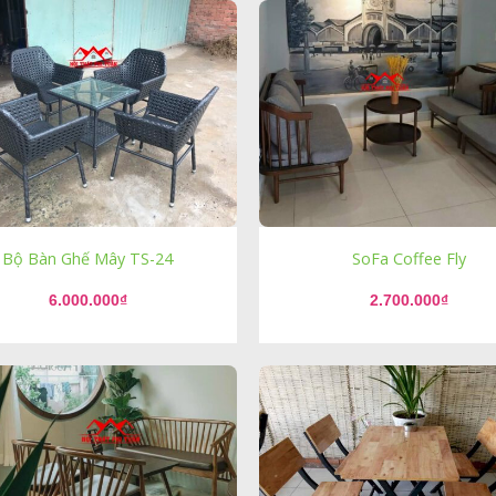
Bộ Bàn Ghế Mây TS-24
SoFa Coffee Fly
6.000.000
₫
2.700.000
₫