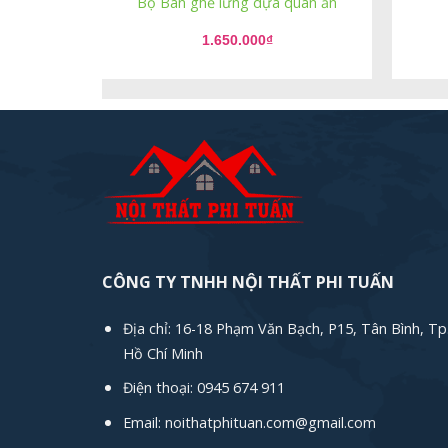
Bộ Bàn ghế lưng dựa quán ăn
1.650.000
₫
CÔNG TY TNHH NỘI THẤT PHI TUẤN
Địa chỉ: 16-18 Phạm Văn Bạch, P15, Tân Bình, Tp
Hồ Chí Minh
Điện thoại: 0945 674 911
Email: noithatphituan.com@gmail.com