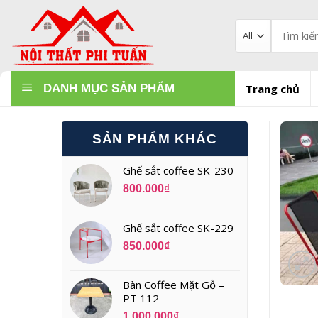
Skip
to
Tìm
kiếm:
content
DANH MỤC SẢN PHẨM
Trang chủ
SẢN PHẨM KHÁC
Ghế sắt coffee SK-230
800.000
₫
Ghế sắt coffee SK-229
850.000
₫
Bàn Coffee Mặt Gỗ –
PT 112
1.000.000
₫