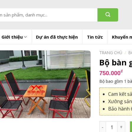
Giới thiệu
Dự án đã thực hiện
Tin tức
Khuyến 
TRANG CHỦ
/
B
Bộ bàn g
₫
750.000
Bộ bao gồm 1 bàn
Cam kết s
Xưởng sản 
Bảo hành 6
Bộ bàn ghế xếp