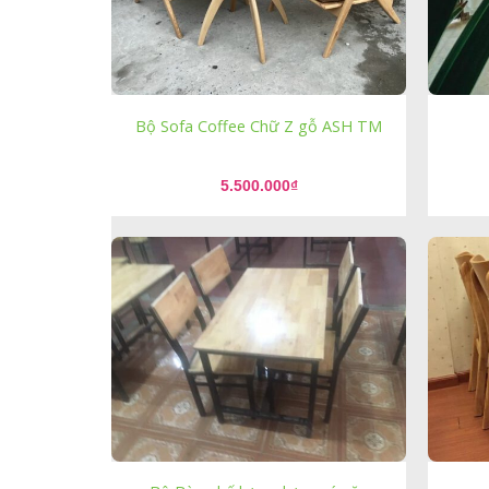
Bộ Sofa Coffee Chữ Z gỗ ASH TM
5.500.000
₫