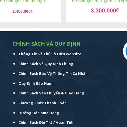
Bộ bàn ghế cafe Mango
Bộ bàn ghế mặt gốm sân vườ
Giá
3.300.000
₫
gốc
2.450.000
₫
Giá
là:
hiện
4.500.000₫.
tại
là:
3.300.000₫.
CHÍNH SÁCH VÀ QUY ĐỊNH
Thông Tin Về Chủ Sở Hữu Website
Chính Sách Và Quy Định Chung
Chính Sách Bảo Vệ Thông Tin Cá Nhân
Quy Định Bảo Hành
.
Chính Sách Vận Chuyển & Giao Hàng
Phương Thức Thanh Toán
Hướng Dẫn Mua Hàng
Chính Sách Đổi Trả / Hoàn Tiền