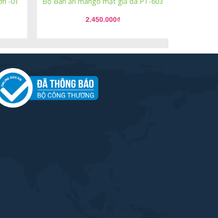
n -01
Bộ Bàn ăn mango mặt giả đá PT-603
2.450.000
₫