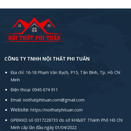
là:
3.300.000₫.
CÔNG TY TNHH NỘI THẤT PHI TUẤN
Địa chỉ: 16-18 Phạm Văn Bạch, P15, Tân Bình, Tp. Hồ Chí
Minh
Điện thoại: 0945 674 911
Email: noithatphituan.com@gmail.com
Website:
https://noithatphituan.com
GPĐKKD số 0317228733 do sở KH&ĐT Thành Phố Hồ Chí
Minh cấp lần đầu ngày 01/04/2022