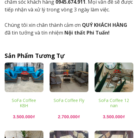
chăm sóc khách hàng
0945.674.911
. Mọi vấn đề sẽ được
tiếp nhận và xử lý trong vòng 3 ngày làm việc.
Chúng tôi xin chân thành cảm ơn
QUÝ KHÁCH HÀNG
đã tin tưởng và tín nhiệm
Nội thất Phi Tuấn!
Sản Phẩm Tương Tự
SoFa Coffee
SoFa Coffee Fly
SoFa Coffee 12
KBH
nan
3.500.000
₫
2.700.000
₫
3.500.000
₫