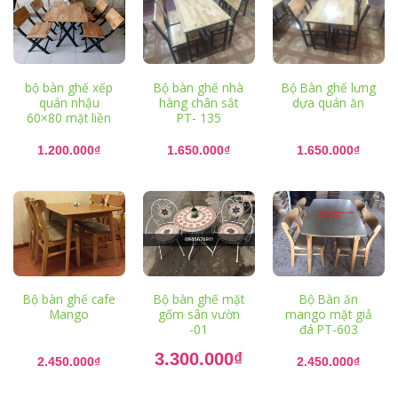
bộ bàn ghế xếp
Bộ bàn ghế nhà
Bộ Bàn ghế lưng
quán nhậu
hàng chân sắt
dựa quán ăn
60×80 mặt liền
PT- 135
1.200.000
₫
1.650.000
₫
1.650.000
₫
Bộ bàn ghế cafe
Bộ bàn ghế mặt
Bộ Bàn ăn
Mango
gốm sân vườn
mango mặt giả
-01
đá PT-603
Giá
3.300.000
₫
gốc
2.450.000
₫
2.450.000
₫
là:
Giá
4.500.000₫.
hiện
tại