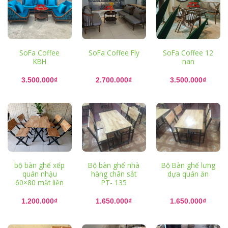
SoFa Coffee
SoFa Coffee Fly
SoFa Coffee 12
KBH
nan
3.500.000
₫
2.700.000
₫
3.500.000
₫
bộ bàn ghế xếp
Bộ bàn ghế nhà
Bộ Bàn ghế lưng
quán nhậu
hàng chân sắt
dựa quán ăn
60×80 mặt liền
PT- 135
1.200.000
₫
1.650.000
₫
1.650.000
₫