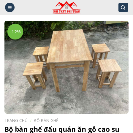
Skip
to
content
-12%
TRANG CHỦ
/
BỘ BÀN GHẾ
Bộ bàn ghế đẩu quán ăn gỗ cao su