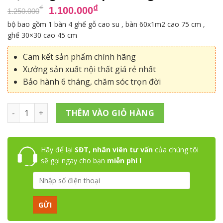
Giá
Giá
₫
₫
1.100.000
1.250.000
gốc
hiện
bộ bao gồm 1 bàn 4 ghế gỗ cao su , bàn 60x1m2 cao 75 cm ,
là:
tại
ghế 30×30 cao 45 cm
1.250.000₫.
là:
1.100.000₫.
Cam kết sản phẩm chính hãng
Xưởng sản xuất nội thất giá rẻ nhất
Bảo hành 6 tháng, chăm sóc trọn đời
Bộ bàn ghế đẩu quán ăn gỗ cao su số lượng
THÊM VÀO GIỎ HÀNG
Hãy để lại
SĐT, nhân viên tư vấn
của chúng tôi
sẽ gọi ngay cho bạn
miễn phí !