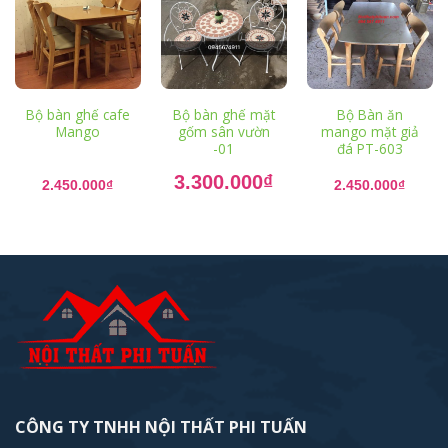
Bộ bàn ghế cafe
Bộ bàn ghế mặt
Bộ Bàn ăn
Mango
gốm sân vườn
mango mặt giả
-01
đá PT-603
Giá
3.300.000
₫
gốc
2.450.000
₫
2.450.000
₫
là:
Giá
4.500.000₫.
hiện
tại
là:
3.300.000₫.
CÔNG TY TNHH NỘI THẤT PHI TUẤN