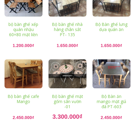
bộ bàn ghế xếp
Bộ bàn ghế nhà
Bộ Bàn ghế lưng
quán nhậu
hàng chân sắt
dựa quán ăn
60×80 mặt liền
PT- 135
1.200.000
₫
1.650.000
₫
1.650.000
₫
Bộ bàn ghế cafe
Bộ bàn ghế mặt
Bộ Bàn ăn
Mango
gốm sân vườn
mango mặt giả
-01
đá PT-603
Giá
3.300.000
₫
gốc
2.450.000
₫
2.450.000
₫
là:
Giá
4.500.000₫.
hiện
tại
là: