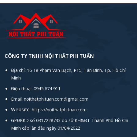
3.300.000₫.
CÔNG TY TNHH NỘI THẤT PHI TUẤN
Địa chỉ: 16-18 Phạm Văn Bạch, P15, Tân Bình, Tp. Hồ Chí
Minh
Điện thoại: 0945 674 911
Email: noithatphituan.com@gmail.com
Website:
https://noithatphituan.com
GPĐKKD số 0317228733 do sở KH&ĐT Thành Phố Hồ Chí
Minh cấp lần đầu ngày 01/04/2022