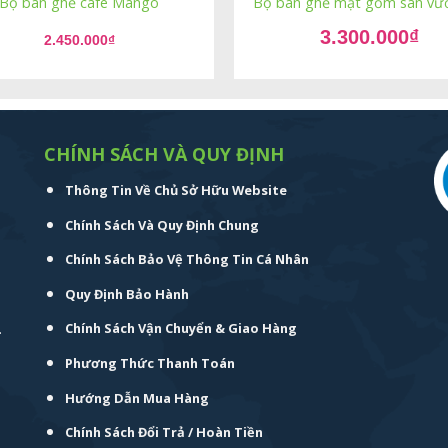
Bộ bàn ghế cafe Mango
Bộ bàn ghế mặt gốm sân vườ
Giá
3.300.000
₫
gốc
2.450.000
₫
Giá
là:
hiện
4.500.000₫.
tại
là:
3.300.000₫.
CHÍNH SÁCH VÀ QUY ĐỊNH
Thông Tin Về Chủ Sở Hữu Website
Chính Sách Và Quy Định Chung
Chính Sách Bảo Vệ Thông Tin Cá Nhân
Quy Định Bảo Hành
.
Chính Sách Vận Chuyển & Giao Hàng
Phương Thức Thanh Toán
Hướng Dẫn Mua Hàng
Chính Sách Đổi Trả / Hoàn Tiền