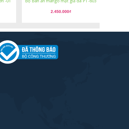
n -01
Bộ Bàn ăn mango mặt giả đá PT-603
2.450.000
₫