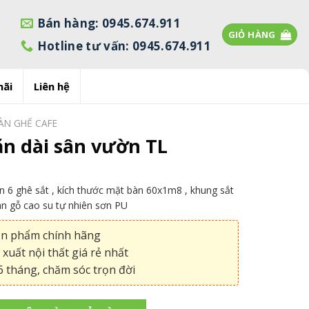
Bán hàng: 0945.674.911
GIỎ HÀNG
Hotline tư vấn: 0945.674.911
mãi
Liên hệ
ÀN GHẾ CAFE
ăn dài sân vườn TL
 6 ghê sắt , kích thước mặt bàn 60x1m8 , khung sắt
nan gỗ cao su tự nhiên sơn PU
ản phẩm chính hãng
xuất nội thất giá rẻ nhất
 tháng, chăm sóc trọn đời
sân vườn TL số lượng