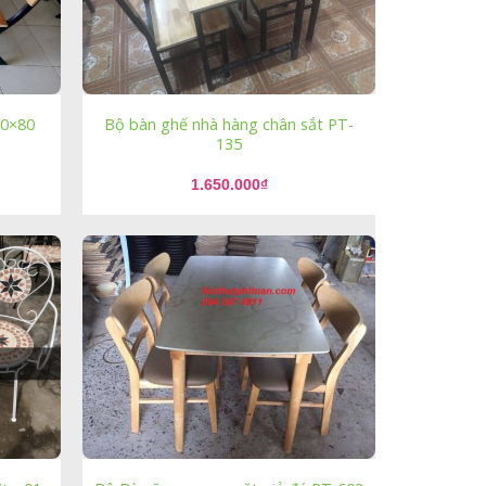
60×80
Bộ bàn ghế nhà hàng chân sắt PT-
135
1.650.000
₫