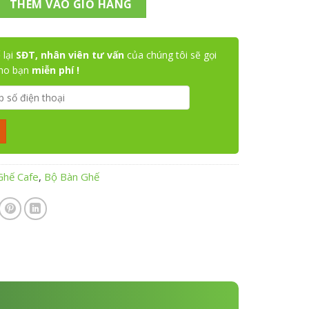
THÊM VÀO GIỎ HÀNG
 lại
SĐT, nhân viên tư vấn
của chúng tôi sẽ gọi
cho bạn
miễn phí !
Ghế Cafe
,
Bộ Bàn Ghế