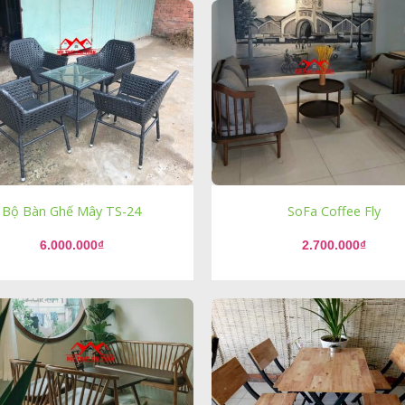
Bộ Bàn Ghế Mây TS-24
SoFa Coffee Fly
6.000.000
₫
2.700.000
₫