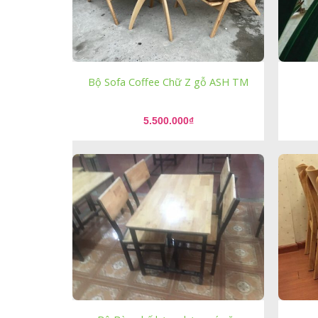
Bộ Sofa Coffee Chữ Z gỗ ASH TM
5.500.000
₫