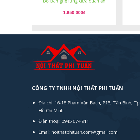
Bộ Bàn ghế lưng dựa quán ăn
1.650.000
₫
CÔNG TY TNHH NỘI THẤT PHI TUẤN
Địa chỉ: 16-18 Phạm Văn Bạch, P15, Tân Bình, Tp
Hồ Chí Minh
Điện thoại: 0945 674 911
Email: noithatphituan.com@gmail.com