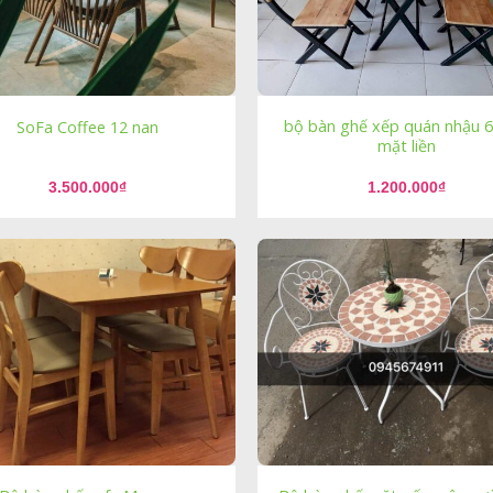
bộ bàn ghế xếp quán nhậu 
SoFa Coffee 12 nan
mặt liền
3.500.000
₫
1.200.000
₫