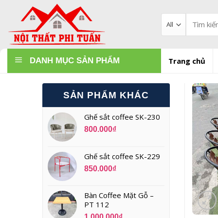
Skip
to
Tìm
kiếm:
content
DANH MỤC SẢN PHẨM
Trang chủ
SẢN PHẨM KHÁC
Ghế sắt coffee SK-230
800.000
₫
Ghế sắt coffee SK-229
850.000
₫
Bàn Coffee Mặt Gỗ –
PT 112
1.000.000
₫