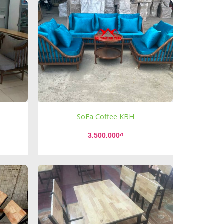
SoFa Coffee KBH
3.500.000
₫