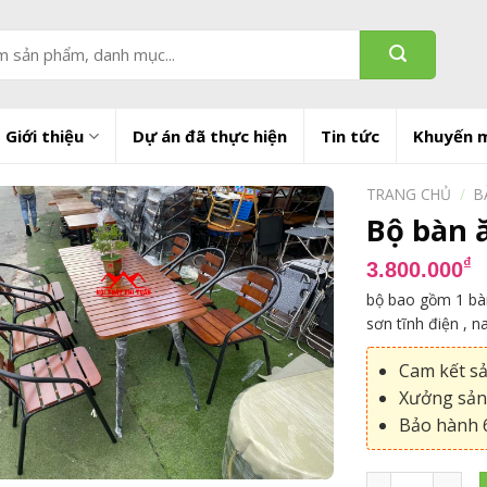
Giới thiệu
Dự án đã thực hiện
Tin tức
Khuyến 
TRANG CHỦ
/
B
Bộ bàn 
₫
3.800.000
bộ bao gồm 1 bàn
sơn tĩnh điện , 
Cam kết s
Xưởng sản 
Bảo hành 6
Bộ bàn ăn dài 