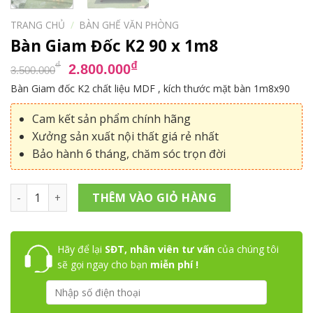
TRANG CHỦ
/
BÀN GHẾ VĂN PHÒNG
Bàn Giam Đốc K2 90 x 1m8
Giá
Giá
₫
₫
2.800.000
3.500.000
gốc
hiện
Bàn Giam đốc K2 chất liệu MDF , kích thước mặt bàn 1m8x90
là:
tại
3.500.000₫.
là:
Cam kết sản phẩm chính hãng
2.800.000₫.
Xưởng sản xuất nội thất giá rẻ nhất
Bảo hành 6 tháng, chăm sóc trọn đời
Bàn Giam Đốc K2 90 x 1m8 số lượng
THÊM VÀO GIỎ HÀNG
Hãy để lại
SĐT, nhân viên tư vấn
của chúng tôi
sẽ gọi ngay cho bạn
miễn phí !