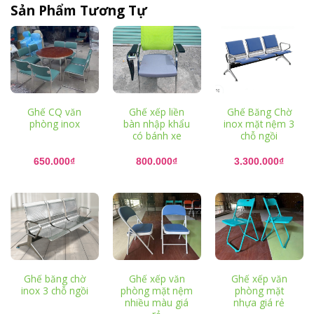
Sản Phẩm Tương Tự
Ghế CQ văn
Ghế xếp liền
Ghế Băng Chờ
phòng inox
bàn nhập khẩu
inox mặt nệm 3
có bánh xe
chỗ ngồi
650.000
₫
800.000
₫
3.300.000
₫
Ghế băng chờ
Ghế xếp văn
Ghế xếp văn
inox 3 chỗ ngồi
phòng mặt nệm
phòng mặt
nhiều màu giá
nhựa giá rẻ