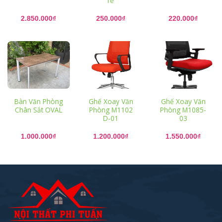
rẻ
2.850.000
₫
250.000
₫
220.000
₫
Bàn Văn Phòng
Ghế Xoay Văn
Ghế Xoay Văn
Chân Sắt OVAL
Phòng M1102
Phòng M1085-
D-01
03
1.000.000
₫
1.200.000
₫
1.550.000
₫