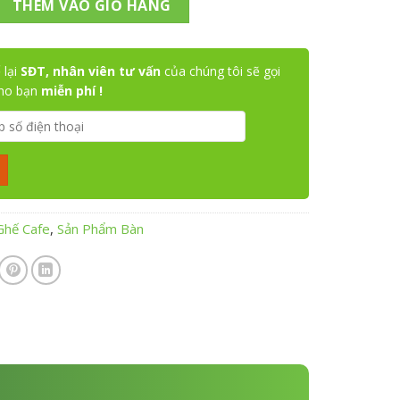
THÊM VÀO GIỎ HÀNG
 lại
SĐT, nhân viên tư vấn
của chúng tôi sẽ gọi
cho bạn
miễn phí !
Ghế Cafe
,
Sản Phẩm Bàn