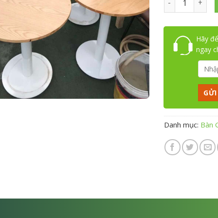
Hãy để
ngay 
Danh mục:
Bàn 