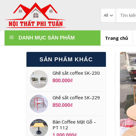
Skip
to
Tìm
kiếm:
content
DANH MỤC SẢN PHẨM
Trang chủ
SẢN PHẨM KHÁC
Ghế sắt coffee SK-230
800.000
₫
Ghế sắt coffee SK-229
850.000
₫
Bàn Coffee Mặt Gỗ –
PT 112
1.000.000
₫