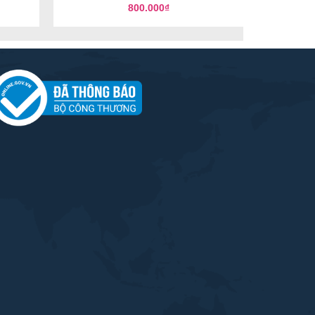
800.000
₫