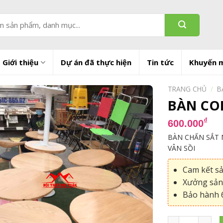
Giới thiệu
Dự án đã thực hiện
Tin tức
Khuyến 
TRANG CHỦ
/
B
BÀN COF
₫
600.000
BÀN CHẤN SẮT 
VÂN SỒI
Cam kết s
Xưởng sản 
Bảo hành 6
BÀN COFFEE MẶ