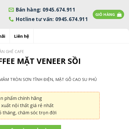
Bán hàng: 0945.674.911
GIỎ HÀNG
Hotline tư vấn: 0945.674.911
mãi
Liên hệ
ÀN GHẾ CAFE
FEE MẶT VENEER SỒI
MÂM TRÒN SƠN TĨNH ĐIỆN, MẶT GỖ CAO SU PHỦ
ản phẩm chính hãng
xuất nội thất giá rẻ nhất
 tháng, chăm sóc trọn đời
T VENEER SỒI số lượng