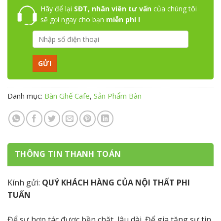
Hãy để lại
SĐT, nhân viên tư vấn
của chúng tôi
sẽ gọi ngay cho bạn
miễn phí !
Danh mục:
Bàn Ghế Cafe
,
Sản Phẩm Bàn
THÔNG TIN THANH TOÁN
Kính gửi:
QUÝ KHÁCH HÀNG CỦA NỘI THẤT PHI
TUẤN
Để sự hợp tác được bền chặt, lâu dài. Để gia tăng sự tin