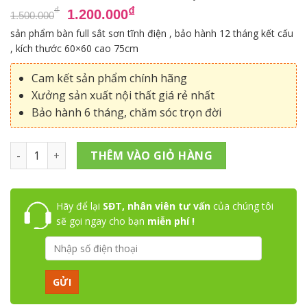
Giá
Giá
₫
₫
1.200.000
1.500.000
gốc
hiện
sản phẩm bàn full sắt sơn tĩnh điện , bảo hành 12 tháng kết cấu
là:
tại
, kích thước 60×60 cao 75cm
1.500.000₫.
là:
1.200.000₫.
Cam kết sản phẩm chính hãng
Xưởng sản xuất nội thất giá rẻ nhất
Bảo hành 6 tháng, chăm sóc trọn đời
Bàn coffee chân tole mặt sắt số lượng
THÊM VÀO GIỎ HÀNG
Hãy để lại
SĐT, nhân viên tư vấn
của chúng tôi
sẽ gọi ngay cho bạn
miễn phí !