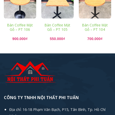
Bàn Coffee Mặt
Bàn Coffee Mặt
Bàn Coffee Mặt
Gỗ – PT 106
Gỗ – PT 105
Gỗ – PT 104
900.000
₫
550.000
₫
700.000
₫
CÔNG TY TNHH NỘI THẤT PHI TUẤN
Địa chỉ: 16-18 Phạm Văn Bạch, P15, Tân Bình, Tp. Hồ Chí