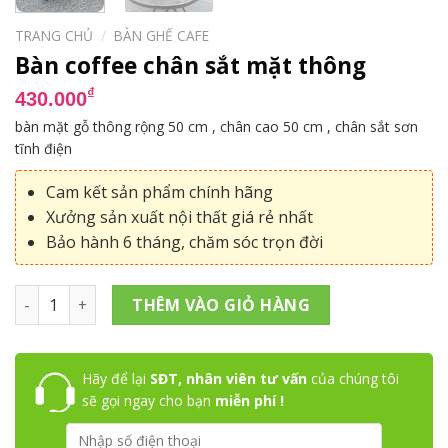
TRANG CHỦ
/
BÀN GHẾ CAFE
Bàn coffee chân sắt mặt thông
₫
430.000
bàn mặt gỗ thông rộng 50 cm , chân cao 50 cm , chân sắt sơn
tĩnh điện
Cam kết sản phẩm chính hãng
Xưởng sản xuất nội thất giá rẻ nhất
Bảo hành 6 tháng, chăm sóc trọn đời
Bàn coffee chân sắt mặt thông số lượng
THÊM VÀO GIỎ HÀNG
Hãy để lại
SĐT, nhân viên tư vấn
của chúng tôi
sẽ gọi ngay cho bạn
miễn phí !