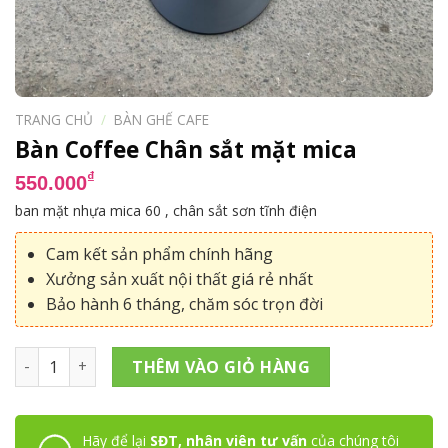
TRANG CHỦ
/
BÀN GHẾ CAFE
Bàn Coffee Chân sắt mặt mica
₫
550.000
ban mặt nhựa mica 60 , chân sắt sơn tĩnh điện
Cam kết sản phẩm chính hãng
Xưởng sản xuất nội thất giá rẻ nhất
Bảo hành 6 tháng, chăm sóc trọn đời
Bàn Coffee Chân sắt mặt mica số lượng
THÊM VÀO GIỎ HÀNG
Hãy để lại
SĐT, nhân viên tư vấn
của chúng tôi