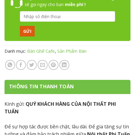
sẽ gọi ngay cho bạn
miễn phí !
Danh mục:
Bàn Ghế Cafe
,
Sản Phẩm Bàn
THÔNG TIN THANH TOÁN
Kính gửi:
QUÝ KHÁCH HÀNG CỦA NỘI THẤT PHI
TUẤN
Để sự hợp tác được bền chặt, lâu dài. Để gia tăng sự tin
tưởng và đảm bảo trách nhiệm giữa
Nội thất Phi Tuấn